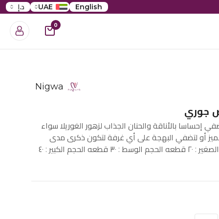
English
UAE
د.إ
0
Nigwa
ض جوري
في إحساسا بالأناقة والحنان الجذاب لزهور الغوريلا سواء
ز أو لتضفي البهجة على أي غرفة لتكون ذكرى مدى
الحياة عزيزتي. الحجم الصغير : ٢٠ قطعه الحجم الوسط : ٣٠ قطعه الحجم الكبير : ٤٠