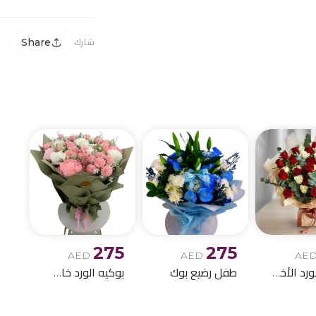
Share
شارك
275
275
AED
AED
AE
بوكيه الورد الأخمر والابيض
طفل رضيع بوك
بوكيه الورد خاص اصطناعي