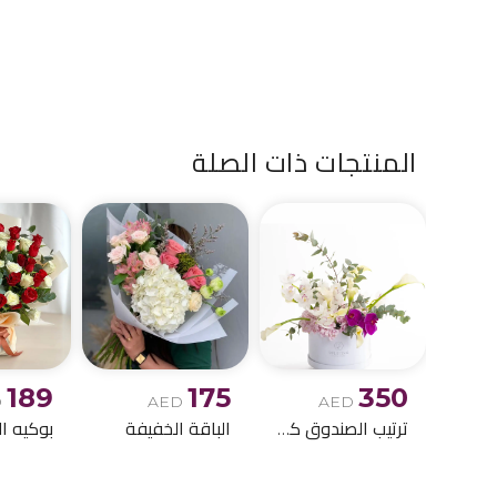
المنتجات ذات الصلة
189
175
350
D
AED
AED
ترتيب الصندوق كالا ليلي
الباقة الخفيفة