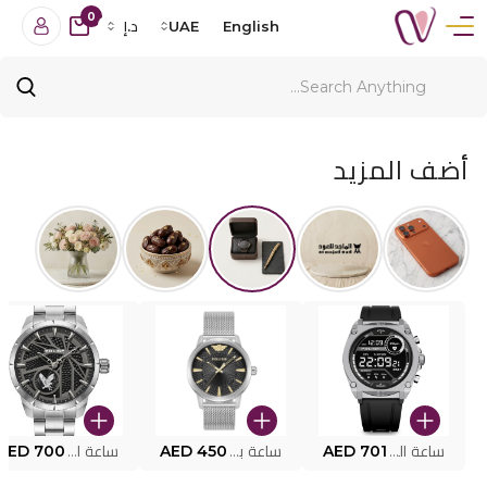
0
English
UAE
د.إ
أضف المزيد
ساعة البوليس الذكية MY.AVATAR PEIUN0000101
AED 701
ساعة بوليس للرجال PEWJG0005002
AED 450
ساعة البوليس PEWJG2227302
AED 700