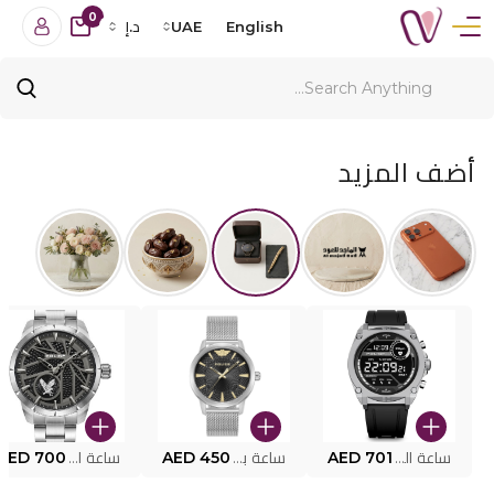
0
English
UAE
د.إ
أضف المزيد
ساعة البوليس الذكية MY.AVATAR PEIUN0000101
AED 701
ساعة بوليس للرجال PEWJG0005002
AED 450
ساعة البوليس PEWJG2227302
AED 700