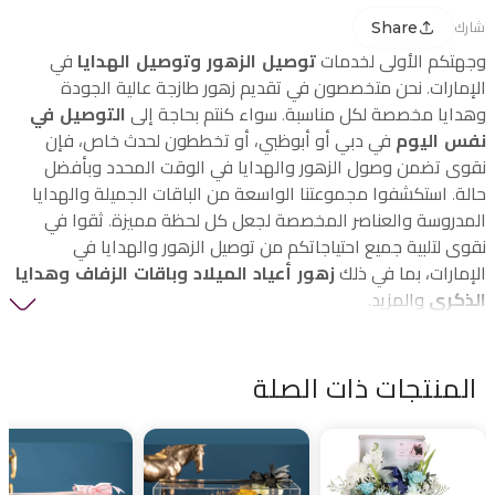
Share
شارك
وجهتكم الأولى لخدمات
توصيل الزهور وتوصيل الهدايا
في
الإمارات. نحن متخصصون في تقديم زهور طازجة عالية الجودة
وهدايا مخصصة لكل مناسبة. سواء كنتم بحاجة إلى
التوصيل في
نفس اليوم
في دبي أو أبوظبي، أو تخططون لحدث خاص، فإن
نقوى تضمن وصول الزهور والهدايا في الوقت المحدد وبأفضل
حالة. استكشفوا مجموعتنا الواسعة من الباقات الجميلة والهدايا
المدروسة والعناصر المخصصة لجعل كل لحظة مميزة. ثقوا في
نقوى لتلبية جميع احتياجاتكم من توصيل الزهور والهدايا في
الإمارات، بما في ذلك
زهور أعياد الميلاد وباقات الزفاف وهدايا
الذكرى
والمزيد.
المنتجات ذات الصلة