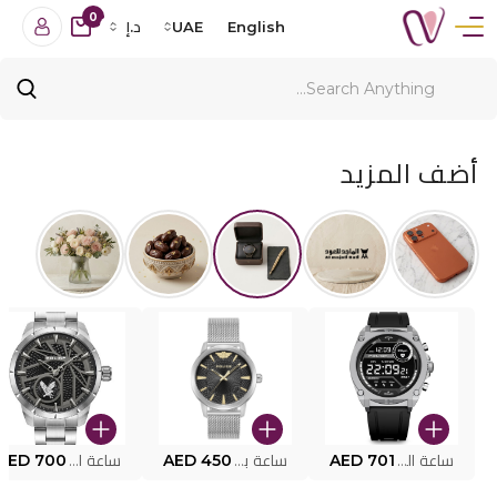
0
English
UAE
د.إ
أضف المزيد
ساعة البوليس الذكية MY.AVATAR PEIUN0000101
AED 701
ساعة بوليس للرجال PEWJG0005002
AED 450
ساعة البوليس PEWJG2227302
AED 700