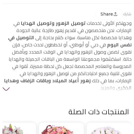
Share
شارك
وجهتكم الأولى لخدمات
توصيل الزهور وتوصيل الهدايا
في
الإمارات. نحن متخصصون في تقديم زهور طازجة عالية الجودة
وهدايا مخصصة لكل مناسبة. سواء كنتم بحاجة إلى
التوصيل في
نفس اليوم
في دبي أو أبوظبي، أو تخططون لحدث خاص، فإن
نقوى تضمن وصول الزهور والهدايا في الوقت المحدد وبأفضل
حالة. استكشفوا مجموعتنا الواسعة من الباقات الجميلة والهدايا
المدروسة والعناصر المخصصة لجعل كل لحظة مميزة. ثقوا في
نقوى لتلبية جميع احتياجاتكم من توصيل الزهور والهدايا في
الإمارات، بما في ذلك
زهور أعياد الميلاد وباقات الزفاف وهدايا
الذكرى
والمزيد.
المنتجات ذات الصلة