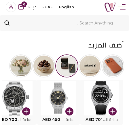
0
English
UAE
د.إ
أضف المزيد
ساعة البوليس الذكية MY.AVATAR PEIUN0000101
AED 701
ساعة بوليس للرجال PEWJG0005002
AED 450
ساعة البوليس PEWJG2227302
AED 700