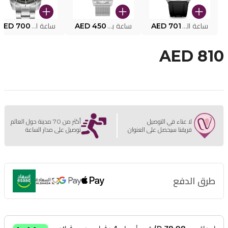
ساعة البوليس الذكية MY.AVATAR PEIUN0000101
AED 701
ساعة بوليس للرجال PEWJG0005002
AED 450
ساعة البوليس PEWJG2227302
AED 700
AED 810
لا عناء في التوصيل
أكثر من 70 مدينة حول العالم
فريقنا سيحصل على العنوان
توصيل على مدار الساعة
طرق الدفع