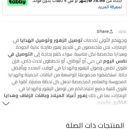
Share
شارك
وجهتكم الأولى لخدمات
توصيل الزهور وتوصيل الهدايا
في
الإمارات. نحن متخصصون في تقديم زهور طازجة عالية الجودة
وهدايا مخصصة لكل مناسبة. سواء كنتم بحاجة إلى
التوصيل في
نفس اليوم
في دبي أو أبوظبي، أو تخططون لحدث خاص، فإن
نقوى تضمن وصول الزهور والهدايا في الوقت المحدد وبأفضل
حالة. استكشفوا مجموعتنا الواسعة من الباقات الجميلة والهدايا
المدروسة والعناصر المخصصة لجعل كل لحظة مميزة. ثقوا في
نقوى لتلبية جميع احتياجاتكم من توصيل الزهور والهدايا في
الإمارات، بما في ذلك
زهور أعياد الميلاد وباقات الزفاف وهدايا
الذكرى
والمزيد.
المنتجات ذات الصلة