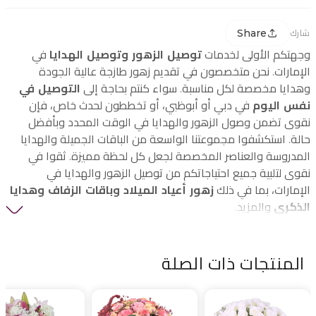
Share
شارك
وجهتكم الأولى لخدمات
توصيل الزهور وتوصيل الهدايا
في
الإمارات. نحن متخصصون في تقديم زهور طازجة عالية الجودة
وهدايا مخصصة لكل مناسبة. سواء كنتم بحاجة إلى
التوصيل في
نفس اليوم
في دبي أو أبوظبي، أو تخططون لحدث خاص، فإن
نقوى تضمن وصول الزهور والهدايا في الوقت المحدد وبأفضل
حالة. استكشفوا مجموعتنا الواسعة من الباقات الجميلة والهدايا
المدروسة والعناصر المخصصة لجعل كل لحظة مميزة. ثقوا في
نقوى لتلبية جميع احتياجاتكم من توصيل الزهور والهدايا في
الإمارات، بما في ذلك
زهور أعياد الميلاد وباقات الزفاف وهدايا
الذكرى
والمزيد.
المنتجات ذات الصلة