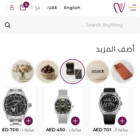
0
English
UAE
د.إ
أضف المزيد
ساعة البوليس الذكية MY.AVATAR PEIUN0000101
AED 701
ساعة بوليس للرجال PEWJG0005002
AED 450
ساعة البوليس PEWJG2227302
AED 700