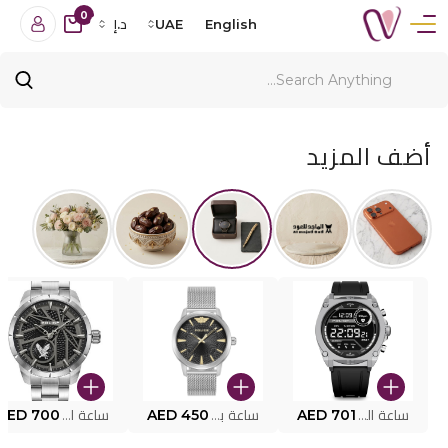
0
English
UAE
د.إ
أضف المزيد
ساعة البوليس الذكية MY.AVATAR PEIUN0000101
AED 701
ساعة بوليس للرجال PEWJG0005002
AED 450
ساعة البوليس PEWJG2227302
AED 700