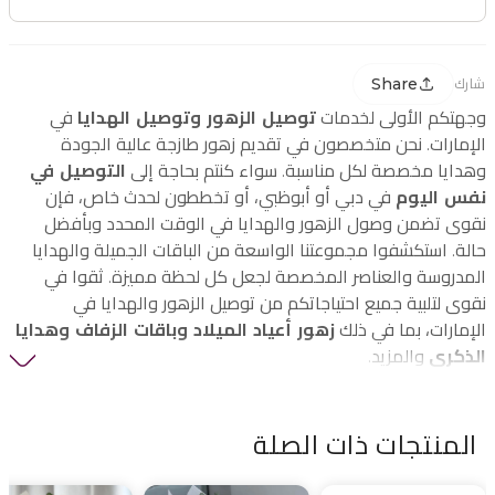
Share
شارك
وجهتكم الأولى لخدمات
توصيل الزهور وتوصيل الهدايا
في
الإمارات. نحن متخصصون في تقديم زهور طازجة عالية الجودة
وهدايا مخصصة لكل مناسبة. سواء كنتم بحاجة إلى
التوصيل في
نفس اليوم
في دبي أو أبوظبي، أو تخططون لحدث خاص، فإن
نقوى تضمن وصول الزهور والهدايا في الوقت المحدد وبأفضل
حالة. استكشفوا مجموعتنا الواسعة من الباقات الجميلة والهدايا
المدروسة والعناصر المخصصة لجعل كل لحظة مميزة. ثقوا في
نقوى لتلبية جميع احتياجاتكم من توصيل الزهور والهدايا في
الإمارات، بما في ذلك
زهور أعياد الميلاد وباقات الزفاف وهدايا
الذكرى
والمزيد.
المنتجات ذات الصلة