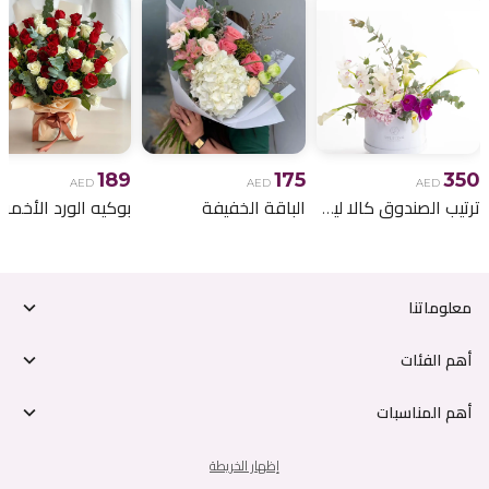
189
175
350
AED
AED
AED
ترتيب الصندوق كالا ليلي
الباقة الخفيفة
معلوماتنا
أهم الفئات
أهم المناسبات
إظهار الخريطة