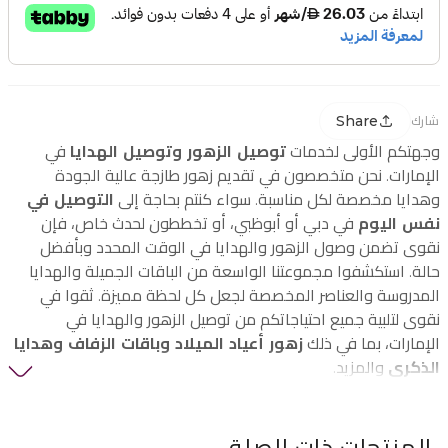
Share
شارك
وجهتكم الأولى لخدمات
توصيل الزهور وتوصيل الهدايا
في
الإمارات. نحن متخصصون في تقديم زهور طازجة عالية الجودة
وهدايا مخصصة لكل مناسبة. سواء كنتم بحاجة إلى
التوصيل في
نفس اليوم
في دبي أو أبوظبي، أو تخططون لحدث خاص، فإن
نقوى تضمن وصول الزهور والهدايا في الوقت المحدد وبأفضل
حالة. استكشفوا مجموعتنا الواسعة من الباقات الجميلة والهدايا
المدروسة والعناصر المخصصة لجعل كل لحظة مميزة. ثقوا في
نقوى لتلبية جميع احتياجاتكم من توصيل الزهور والهدايا في
الإمارات، بما في ذلك
زهور أعياد الميلاد وباقات الزفاف وهدايا
الذكرى
والمزيد.
المنتجات ذات الصلة