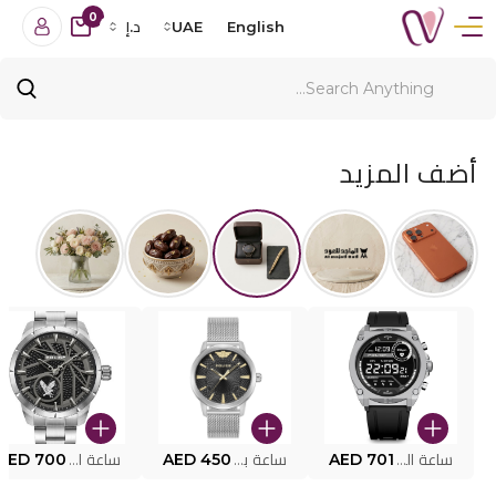
0
English
UAE
د.إ
أضف المزيد
ساعة البوليس الذكية MY.AVATAR PEIUN0000101
AED 701
ساعة بوليس للرجال PEWJG0005002
AED 450
ساعة البوليس PEWJG2227302
AED 700