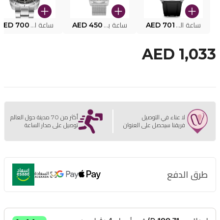
ساعة البوليس الذكية MY.AVATAR PEIUN0000101
AED 701
ساعة بوليس للرجال PEWJG0005002
AED 450
ساعة البوليس PEWJG2227302
AED 700
AED 1,033
لا عناء في التوصيل
أكثر من 70 مدينة حول العالم
فريقنا سيحصل على العنوان
توصيل على مدار الساعة
طرق الدفع