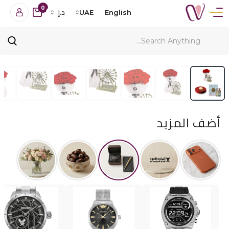
0
English
UAE
د.إ
أضف المزيد