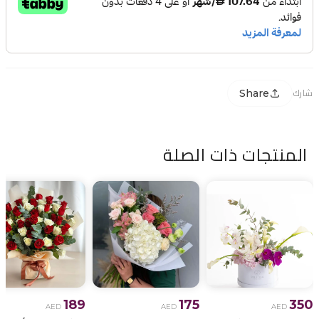
Share
شارك
المنتجات ذات الصلة
189
175
350
AED
AED
AED