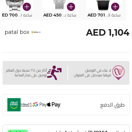
ساعة البوليس الذكية MY.AVATAR PEIUN0000101
AED 701
ساعة بوليس للرجال PEWJG0005002
AED 450
ساعة البوليس PEWJG2227302
AED 700
AED 1,104
patal box
لا عناء في التوصيل
أكثر من 70 مدينة حول العالم
فريقنا سيحصل على العنوان
توصيل على مدار الساعة
طرق الدفع