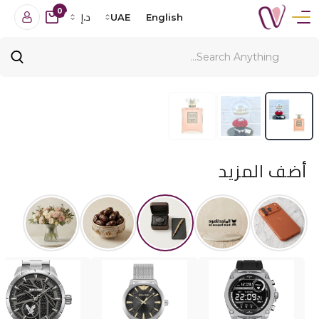
0
English
UAE
د.إ
أضف المزيد