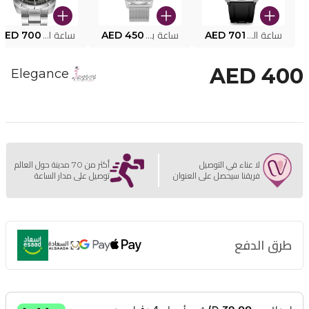
ساعة البوليس الذكية MY.AVATAR PEIUN0000101
AED 701
ساعة بوليس للرجال PEWJG0005002
AED 450
ساعة البوليس PEWJG2227302
AED 700
AED 400
Elegance
لا عناء في التوصيل
أكثر من 70 مدينة حول العالم
فريقنا سيحصل على العنوان
توصيل على مدار الساعة
طرق الدفع