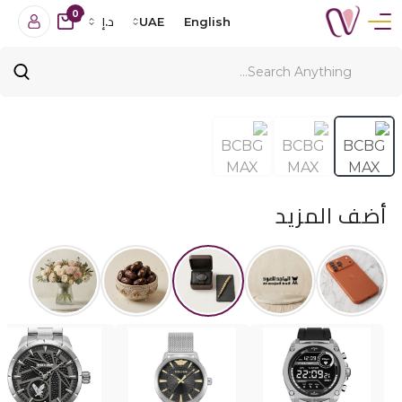
0
English
UAE
د.إ
أضف المزيد