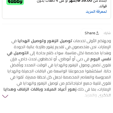
Share
شارك
وجهتكم الأولى لخدمات
توصيل الزهور وتوصيل الهدايا
في
الإمارات. نحن متخصصون في تقديم زهور طازجة عالية الجودة
وهدايا مخصصة لكل مناسبة. سواء كنتم بحاجة إلى
التوصيل في
نفس اليوم
في دبي أو أبوظبي، أو تخططون لحدث خاص، فإن
نقوى تضمن وصول الزهور والهدايا في الوقت المحدد وبأفضل
حالة. استكشفوا مجموعتنا الواسعة من الباقات الجميلة والهدايا
المدروسة والعناصر المخصصة لجعل كل لحظة مميزة. ثقوا في
نقوى لتلبية جميع احتياجاتكم من توصيل الزهور والهدايا في
الإمارات، بما في ذلك
زهور أعياد الميلاد وباقات الزفاف وهدايا
الذكرى
والمزيد.