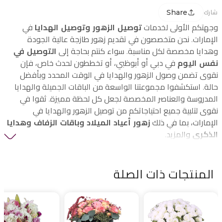
Share
شارك
وجهتكم الأولى لخدمات
توصيل الزهور وتوصيل الهدايا
في
الإمارات. نحن متخصصون في تقديم زهور طازجة عالية الجودة
وهدايا مخصصة لكل مناسبة. سواء كنتم بحاجة إلى
التوصيل في
نفس اليوم
في دبي أو أبوظبي، أو تخططون لحدث خاص، فإن
نقوى تضمن وصول الزهور والهدايا في الوقت المحدد وبأفضل
حالة. استكشفوا مجموعتنا الواسعة من الباقات الجميلة والهدايا
المدروسة والعناصر المخصصة لجعل كل لحظة مميزة. ثقوا في
نقوى لتلبية جميع احتياجاتكم من توصيل الزهور والهدايا في
الإمارات، بما في ذلك
زهور أعياد الميلاد وباقات الزفاف وهدايا
الذكرى
والمزيد.
المنتجات ذات الصلة