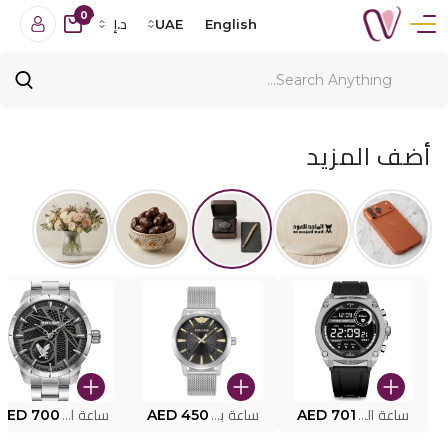
0
English
UAE
د.إ
أضف المزيد
ساعة البوليس الذكية MY.AVATAR PEIUN0000101
AED 701
ساعة بوليس للرجال PEWJG0005002
AED 450
ساعة البوليس PEWJG2227302
AED 700