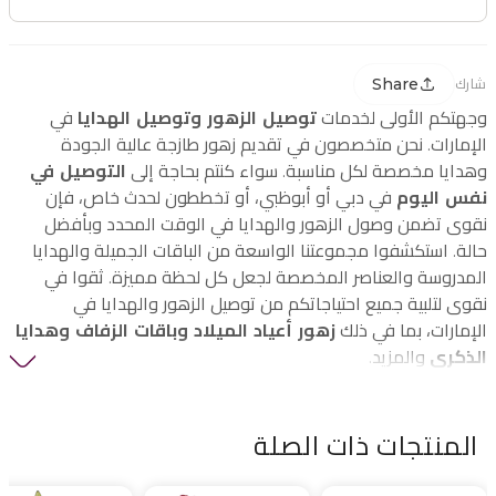
Share
شارك
وجهتكم الأولى لخدمات
توصيل الزهور وتوصيل الهدايا
في
الإمارات. نحن متخصصون في تقديم زهور طازجة عالية الجودة
وهدايا مخصصة لكل مناسبة. سواء كنتم بحاجة إلى
التوصيل في
نفس اليوم
في دبي أو أبوظبي، أو تخططون لحدث خاص، فإن
نقوى تضمن وصول الزهور والهدايا في الوقت المحدد وبأفضل
حالة. استكشفوا مجموعتنا الواسعة من الباقات الجميلة والهدايا
المدروسة والعناصر المخصصة لجعل كل لحظة مميزة. ثقوا في
نقوى لتلبية جميع احتياجاتكم من توصيل الزهور والهدايا في
الإمارات، بما في ذلك
زهور أعياد الميلاد وباقات الزفاف وهدايا
الذكرى
والمزيد.
المنتجات ذات الصلة