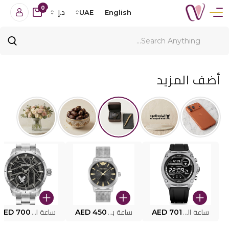
0
English
UAE
د.إ
أضف المزيد
ساعة البوليس الذكية MY.AVATAR PEIUN0000101
AED 701
ساعة بوليس للرجال PEWJG0005002
AED 450
ساعة البوليس PEWJG2227302
AED 700