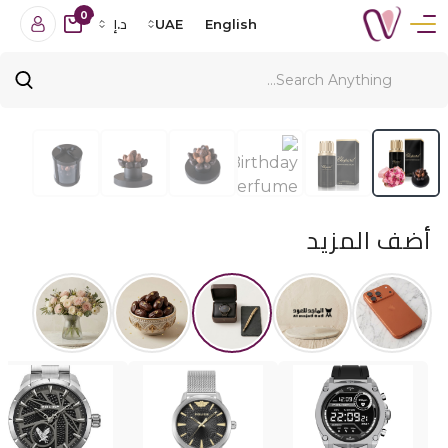
0
English
UAE
د.إ
أضف المزيد