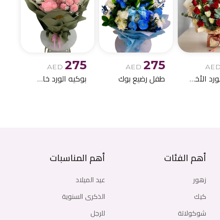
275
275
AED
AED
AE
بوكيه الورد الأخمر والابيض
طفل رضيع بوك
بوكيه الورد خاص اصطناعي
أهم الفئات
أهم المناسبات
زهور
عيد الميلاد
كيك
الذكرى السنوية
شوكولاتة
للرجل