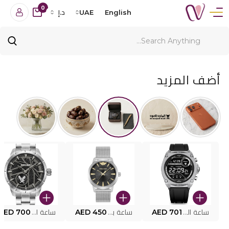
0
English
UAE
د.إ
أضف المزيد
ساعة البوليس الذكية MY.AVATAR PEIUN0000101
AED 701
ساعة بوليس للرجال PEWJG0005002
AED 450
ساعة البوليس PEWJG2227302
AED 700