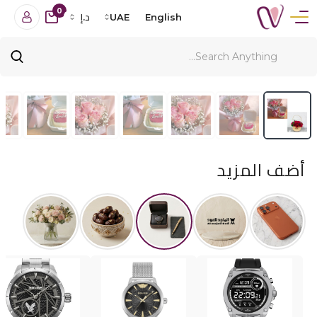
0
English
UAE
د.إ
أضف المزيد