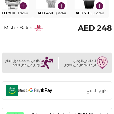
ساعة البوليس الذكية MY.AVATAR PEIUN0000101
AED 701
ساعة بوليس للرجال PEWJG0005002
AED 450
ساعة البوليس PEWJG2227302
AED 700
AED 248
Mister Baker
لا عناء في التوصيل
أكثر من 70 مدينة حول العالم
فريقنا سيحصل على العنوان
توصيل على مدار الساعة
طرق الدفع