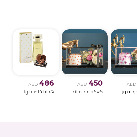
الميلاد وباقات الز
486
450
AED
AED
AED
كعكة وردية وزهور للأطفال الصغار
كعكة عيد ميلاد بيضاء مع باقة ورود
هدايا خاصة لها مع الشوكولاتة 1