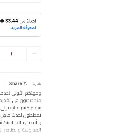
1
Share
شارك
وجهتكم الأولى لخدم
متخصصون في تقديم ز
سواء كنتم بحاجة إلى
تخططون لحدث خاص، ف
وبأفضل حالة. استكشف
المدروسة والعناصر ا
احتياجاتكم من توصيل 