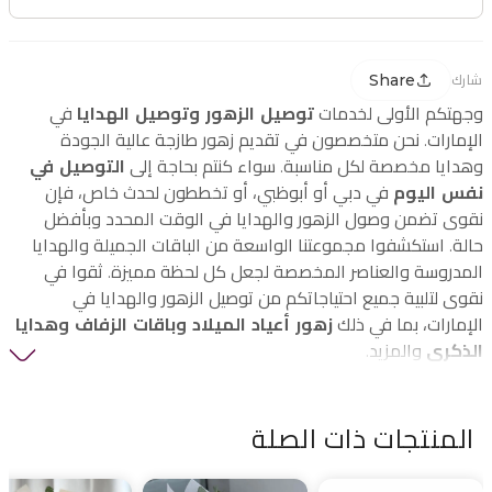
Share
شارك
وجهتكم الأولى لخدمات
توصيل الزهور وتوصيل الهدايا
في
الإمارات. نحن متخصصون في تقديم زهور طازجة عالية الجودة
وهدايا مخصصة لكل مناسبة. سواء كنتم بحاجة إلى
التوصيل في
نفس اليوم
في دبي أو أبوظبي، أو تخططون لحدث خاص، فإن
نقوى تضمن وصول الزهور والهدايا في الوقت المحدد وبأفضل
حالة. استكشفوا مجموعتنا الواسعة من الباقات الجميلة والهدايا
المدروسة والعناصر المخصصة لجعل كل لحظة مميزة. ثقوا في
نقوى لتلبية جميع احتياجاتكم من توصيل الزهور والهدايا في
الإمارات، بما في ذلك
زهور أعياد الميلاد وباقات الزفاف وهدايا
الذكرى
والمزيد.
المنتجات ذات الصلة