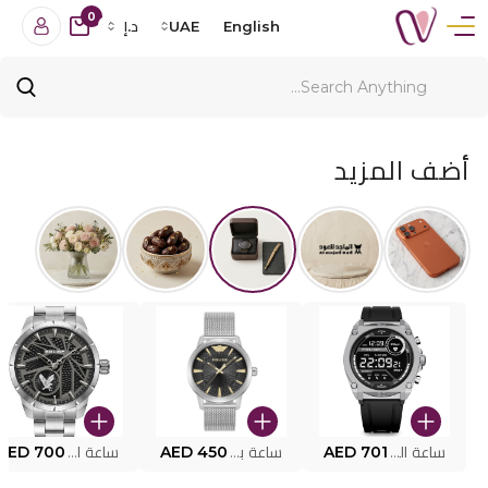
0
English
UAE
د.إ
أضف المزيد
ساعة البوليس الذكية MY.AVATAR PEIUN0000101
AED 701
ساعة بوليس للرجال PEWJG0005002
AED 450
ساعة البوليس PEWJG2227302
AED 700