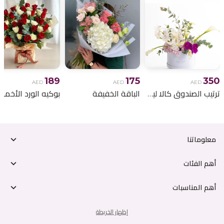
189
175
350
AED
AED
AED
ترتيب الصندوق كالا ليلي
الباقة الخفيفة
معلوماتنا
أهم الفئات
أهم المناسبات
إظهار الخريطة