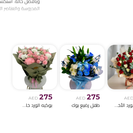
وبأفضل حالة. استكشف
المدروسة والعناصر ا
احتياجاتكم من توصيل 
الميلاد وباقات الز
275
275
AED
AED
AE
بوكيه الورد الأخمر والابيض
طفل رضيع بوك
بوكيه الورد خاص اصطناعي