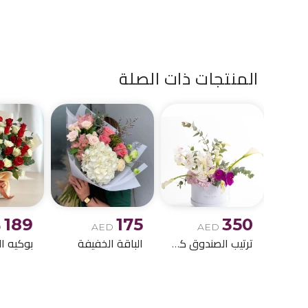
المنتجات ذات الصلة
189
175
350
D
AED
AED
ترتيب الصندوق كالا ليلي
الباقة الخفيفة