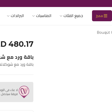
جميع الفئات
المناسبات
البراندات
مميز
Bouqüt 
D 480.17
باقة ورد مع شوك
باقة ورد مع شوكلاته من ب
لا عناء في التو
فريقنا سيحصل ع