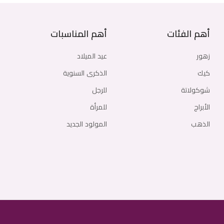
أهم الفئات
أهم المناسبات
زهور
عيد الميلاد
كيك
الذكرى السنوية
شوكولاتة
للرجل
الأبراج
للمرأة
الذهب
المولود الجديد