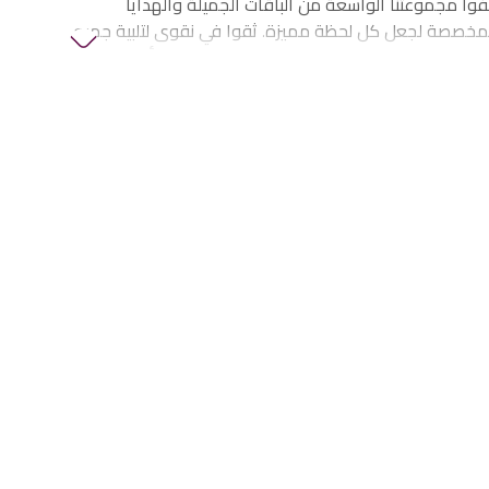
وا مجموعتنا الواسعة من الباقات الجميلة والهدايا
لمخصصة لجعل كل لحظة مميزة. ثقوا في نقوى لتلبية جميع
الزهور والهدايا في الإمارات، بما في ذلك
زهور أعياد
فاف وهدايا الذكرى
والمزيد.