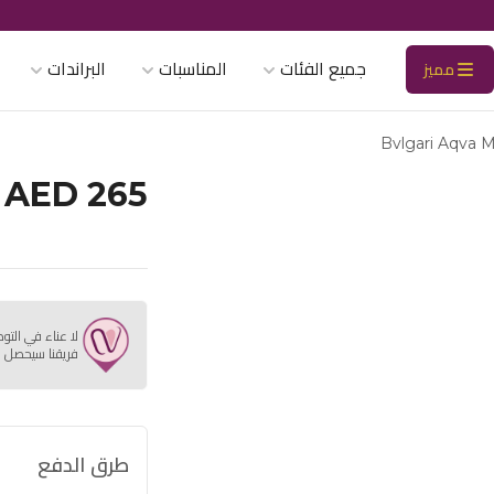
جميع الفئات
المناسبات
البراندات
مميز
Bvlgari Aqva 
AED 265
لا عناء في التو
فريقنا سيحصل ع
طرق الدفع