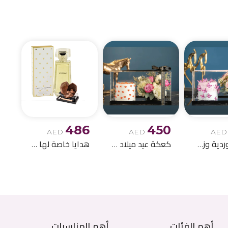
الميلاد وباقات الز
486
450
AED
AED
AED
كعكة وردية وزهور للأطفال الصغار
كعكة عيد ميلاد بيضاء مع باقة ورود
هدايا خاصة لها مع الشوكولاتة 1
أهم الفئات
أهم المناسبات