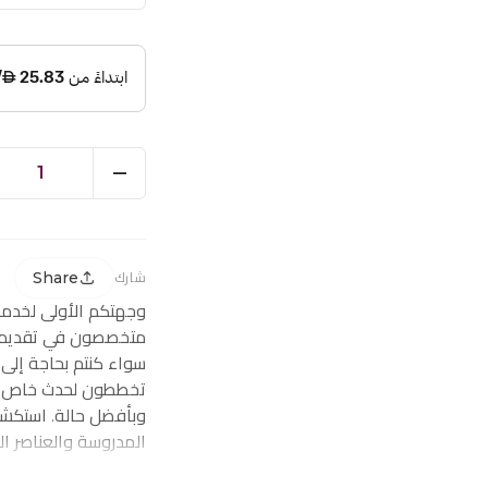
1
Share
شارك
وجهتكم الأولى لخدم
متخصصون في تقديم ز
سواء كنتم بحاجة إلى
تخططون لحدث خاص، ف
وبأفضل حالة. استكشف
المدروسة والعناصر ا
احتياجاتكم من توصيل 