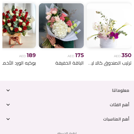
189
175
350
AED
AED
AED
ترتيب الصندوق كالا ليلي
الباقة الخفيفة
معلوماتنا
أهم الفئات
أهم المناسبات
إظهار الخريطة