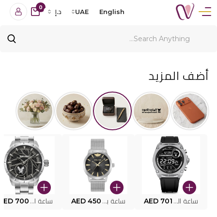
0
English
UAE
د.إ
أضف المزيد
ساعة البوليس الذكية MY.AVATAR PEIUN0000101
AED 701
ساعة بوليس للرجال PEWJG0005002
AED 450
ساعة البوليس PEWJG2227302
AED 700