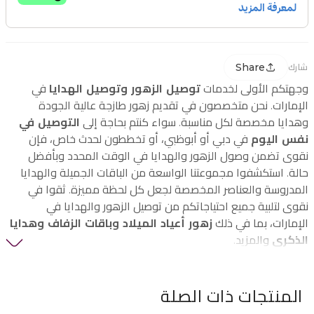
Share
شارك
وجهتكم الأولى لخدمات
توصيل الزهور وتوصيل الهدايا
في
الإمارات. نحن متخصصون في تقديم زهور طازجة عالية الجودة
وهدايا مخصصة لكل مناسبة. سواء كنتم بحاجة إلى
التوصيل في
نفس اليوم
في دبي أو أبوظبي، أو تخططون لحدث خاص، فإن
نقوى تضمن وصول الزهور والهدايا في الوقت المحدد وبأفضل
حالة. استكشفوا مجموعتنا الواسعة من الباقات الجميلة والهدايا
المدروسة والعناصر المخصصة لجعل كل لحظة مميزة. ثقوا في
نقوى لتلبية جميع احتياجاتكم من توصيل الزهور والهدايا في
الإمارات، بما في ذلك
زهور أعياد الميلاد وباقات الزفاف وهدايا
الذكرى
والمزيد.
المنتجات ذات الصلة