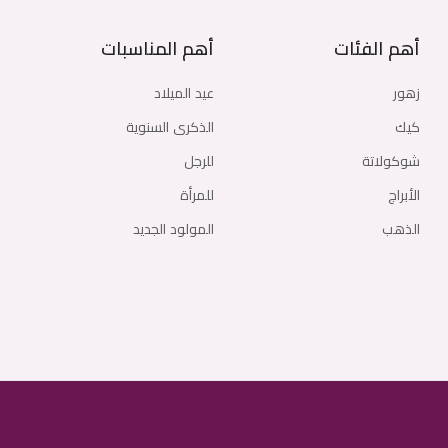
أهم الفئات
أهم المناسبات
زهور
عيد الميلاد
كيك
الذكرى السنوية
شوكولاتة
للرجل
الأبراج
للمرأة
الذهب
المولود الجديد