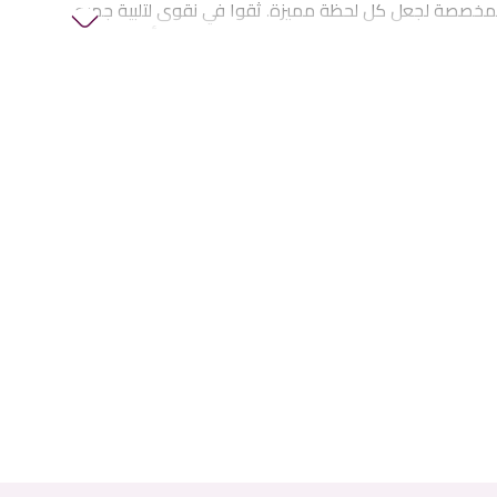
لمخصصة لجعل كل لحظة مميزة. ثقوا في نقوى لتلبية جميع
الزهور والهدايا في الإمارات، بما في ذلك
زهور أعياد
فاف وهدايا الذكرى
والمزيد.