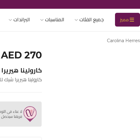
جميع الفئات
المناسبات
البراندات
مميز
Carolina Herre
AED 270
كارولينا هيريرا ش
كارولينا هيريرا شيك للرجا
لا عناء في التو
فريقنا سيحصل ع