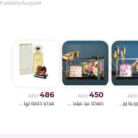
المدروسة والعناصر ا
احتياجاتكم من توصيل 
الميلاد وباقات الز
486
450
AED
AED
AED
كعكة وردية وزهور للأطفال الصغار
كعكة عيد ميلاد بيضاء مع باقة ورود
هدايا خاصة لها مع الشوكولاتة 1