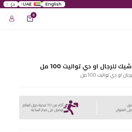
English
UAE
د.إ
0
يك للرجال او دي تواليت 100 مل
ل او دي تواليت 100 مل
صيل
أكثر من 70 مدينة حول العالم
لى العنوان
توصيل على مدار الساعة