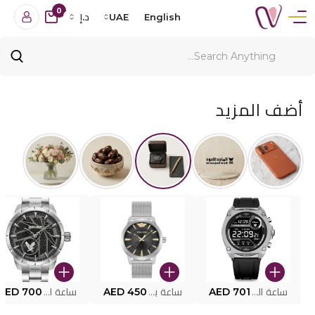
0
English
UAE
د.إ
أضف المزيد
ساعة البوليس الذكية MY.AVATAR PEIUN0000101
AED 701
ساعة بوليس للرجال PEWJG0005002
AED 450
ساعة البوليس PEWJG2227302
AED 700