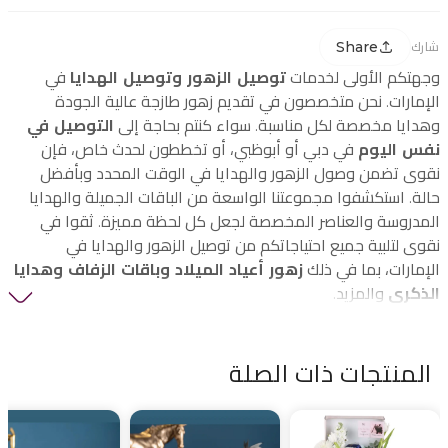
Share
شارك
وجهتكم الأولى لخدمات
توصيل الزهور وتوصيل الهدايا
في
الإمارات. نحن متخصصون في تقديم زهور طازجة عالية الجودة
وهدايا مخصصة لكل مناسبة. سواء كنتم بحاجة إلى
التوصيل في
نفس اليوم
في دبي أو أبوظبي، أو تخططون لحدث خاص، فإن
نقوى تضمن وصول الزهور والهدايا في الوقت المحدد وبأفضل
حالة. استكشفوا مجموعتنا الواسعة من الباقات الجميلة والهدايا
المدروسة والعناصر المخصصة لجعل كل لحظة مميزة. ثقوا في
نقوى لتلبية جميع احتياجاتكم من توصيل الزهور والهدايا في
الإمارات، بما في ذلك
زهور أعياد الميلاد وباقات الزفاف وهدايا
الذكرى
والمزيد.
المنتجات ذات الصلة