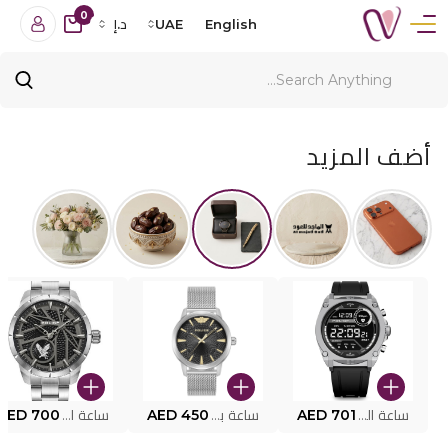
0
English
UAE
د.إ
أضف المزيد
ساعة البوليس الذكية MY.AVATAR PEIUN0000101
AED 701
ساعة بوليس للرجال PEWJG0005002
AED 450
ساعة البوليس PEWJG2227302
AED 700