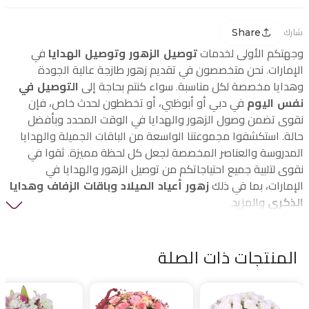
Share
شارك
وجهتكم الأولى لخدمات
توصيل الزهور وتوصيل الهدايا
في
الإمارات. نحن متخصصون في تقديم زهور طازجة عالية الجودة
وهدايا مخصصة لكل مناسبة. سواء كنتم بحاجة إلى
التوصيل في
نفس اليوم
في دبي أو أبوظبي، أو تخططون لحدث خاص، فإن
نقوى تضمن وصول الزهور والهدايا في الوقت المحدد وبأفضل
حالة. استكشفوا مجموعتنا الواسعة من الباقات الجميلة والهدايا
المدروسة والعناصر المخصصة لجعل كل لحظة مميزة. ثقوا في
نقوى لتلبية جميع احتياجاتكم من توصيل الزهور والهدايا في
الإمارات، بما في ذلك
زهور أعياد الميلاد وباقات الزفاف وهدايا
الذكرى
والمزيد.
المنتجات ذات الصلة