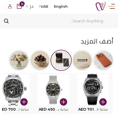
0
English
UAE
د.إ
أضف المزيد
ساعة البوليس الذكية MY.AVATAR PEIUN0000101
AED 701
ساعة بوليس للرجال PEWJG0005002
AED 450
ساعة البوليس PEWJG2227302
AED 700