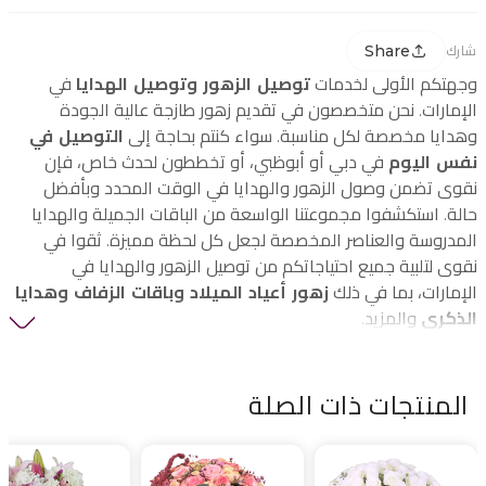
Share
شارك
وجهتكم الأولى لخدمات
توصيل الزهور وتوصيل الهدايا
في
الإمارات. نحن متخصصون في تقديم زهور طازجة عالية الجودة
وهدايا مخصصة لكل مناسبة. سواء كنتم بحاجة إلى
التوصيل في
نفس اليوم
في دبي أو أبوظبي، أو تخططون لحدث خاص، فإن
نقوى تضمن وصول الزهور والهدايا في الوقت المحدد وبأفضل
حالة. استكشفوا مجموعتنا الواسعة من الباقات الجميلة والهدايا
المدروسة والعناصر المخصصة لجعل كل لحظة مميزة. ثقوا في
نقوى لتلبية جميع احتياجاتكم من توصيل الزهور والهدايا في
الإمارات، بما في ذلك
زهور أعياد الميلاد وباقات الزفاف وهدايا
الذكرى
والمزيد.
المنتجات ذات الصلة