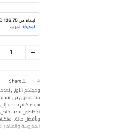
1
Share
شارك
وجهتكم الأولى لخدم
متخصصون في تقديم ز
سواء كنتم بحاجة إلى
تخططون لحدث خاص، ف
وبأفضل حالة. استكشف
المدروسة والعناصر ا
احتياجاتكم من توصيل 