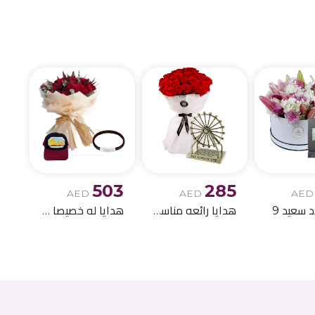
الميلاد وباقات الز
503
285
AED
AED
AED
د سعيد 9
هدايا رائعه مناسبه لاعياد الميلاد 11
هدايا له خصيصا !!- 4