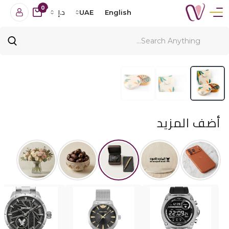
0
English
UAE
د.إ
أضف المزيد