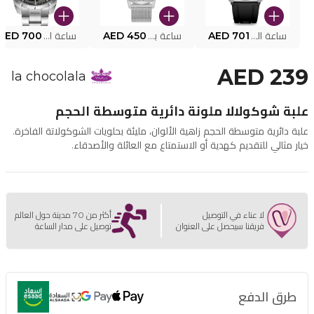
ساعة البوليس الذكية MY.AVATAR PEIUN0000101
AED 701
ساعة بوليس للرجال PEWJG0005002
AED 450
ساعة البوليس PEWJG2227302
AED 700
AED 239
la chocolala
علبة شوكولالا ملونة دائرية متوسطة الحجم
علبة دائرية متوسطة الحجم زاهية الألوان، مليئة بحلويات الشوكولاتة الفاخرة.
خيار مثالي للتقديم كهدية أو الاستمتاع مع العائلة والأصدقاء.
لا عناء في التوصيل
أكثر من 70 مدينة حول العالم
فريقنا سيحصل على العنوان
توصيل على مدار الساعة
طرق الدفع