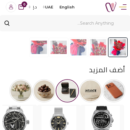
0
English
UAE
د.إ
أضف المزيد