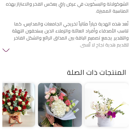
الشوكولاتة والبسكويت في عرض راقٍ يعكس الفخر والاعتزاز بهذه
المناسبة المميزة.
تُعد هذه الهدية خياراً مثالياً لخريجي الجامعات والمدارس، كما
تناسب الأصدقاء وأفراد العائلة والزملاء الذين يستحقون التهنئة
والتقدير. يجمع تصميم الباقة بين المذاق الرائع والشكل الفاخر
لتقديم هدية نجاح لا تُنسى.
مثالية لـ:
• احتفالات التخرج
المنتجات ذات الصلة
• خريجي الجامعات
• خريجي المدارس
• الأصدقاء والعائلة
• تقدير الإنجازات