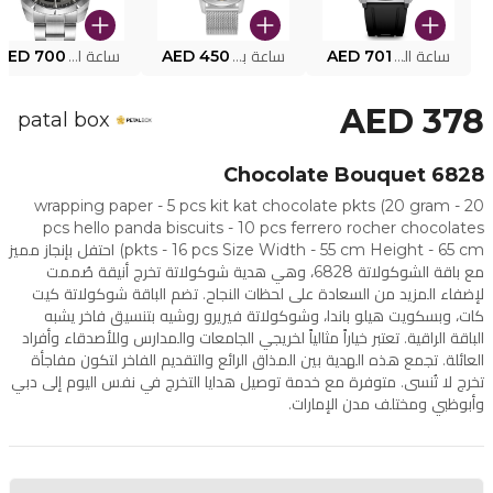
ساعة البوليس الذكية MY.AVATAR PEIUN0000101
AED 701
ساعة بوليس للرجال PEWJG0005002
AED 450
ساعة البوليس PEWJG2227302
AED 700
AED 378
patal box
Chocolate Bouquet 6828
wrapping paper - 5 pcs kit kat chocolate pkts (20 gram - 20
pcs hello panda biscuits - 10 pcs ferrero rocher chocolates
(pkts - 16 pcs Size Width - 55 cm Height - 65 cm احتفل بإنجاز مميز
مع باقة الشوكولاتة 6828، وهي هدية شوكولاتة تخرج أنيقة صُممت
لإضفاء المزيد من السعادة على لحظات النجاح. تضم الباقة شوكولاتة كيت
كات، وبسكويت هيلو باندا، وشوكولاتة فيريرو روشيه بتنسيق فاخر يشبه
الباقة الراقية. تعتبر خياراً مثالياً لخريجي الجامعات والمدارس وللأصدقاء وأفراد
العائلة. تجمع هذه الهدية بين المذاق الرائع والتقديم الفاخر لتكون مفاجأة
تخرج لا تُنسى. متوفرة مع خدمة توصيل هدايا التخرج في نفس اليوم إلى دبي
وأبوظبي ومختلف مدن الإمارات.