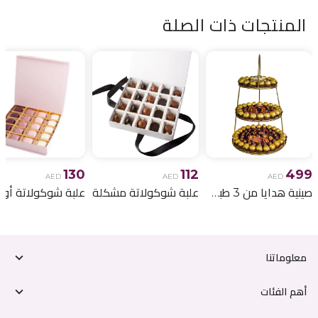
المنتجات ذات الصلة
130
112
499
AED
AED
AED
صينية هدايا من 3 طبقات
علبة شوكولاتة مشكلة
علبة شوكولاتة أومب
معلوماتنا
أهم الفئات