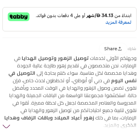
Share
شارك
وجهتكم الأولى لخدمات
توصيل الزهور وتوصيل الهدايا
في
الإمارات. نحن متخصصون في تقديم زهور طازجة عالية الجودة
وهدايا مخصصة لكل مناسبة. سواء كنتم بحاجة إلى
التوصيل في
نفس اليوم
في دبي أو أبوظبي، أو تخططون لحدث خاص، فإن
نقوى تضمن وصول الزهور والهدايا في الوقت المحدد وبأفضل
حالة. استكشفوا مجموعتنا الواسعة من الباقات الجميلة والهدايا
المدروسة والعناصر المخصصة لجعل كل لحظة مميزة. ثقوا في
نقوى لتلبية جميع احتياجاتكم من توصيل الزهور والهدايا في
الإمارات، بما في ذلك
زهور أعياد الميلاد وباقات الزفاف وهدايا
الذكرى
والمزيد.