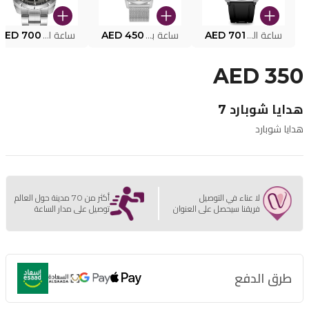
ساعة البوليس الذكية MY.AVATAR PEIUN0000101
AED 701
ساعة بوليس للرجال PEWJG0005002
AED 450
ساعة البوليس PEWJG2227302
AED 700
AED 350
هدايا شوبارد 7
هدايا شوبارد
لا عناء في التوصيل
أكثر من 70 مدينة حول العالم
فريقنا سيحصل على العنوان
توصيل على مدار الساعة
طرق الدفع