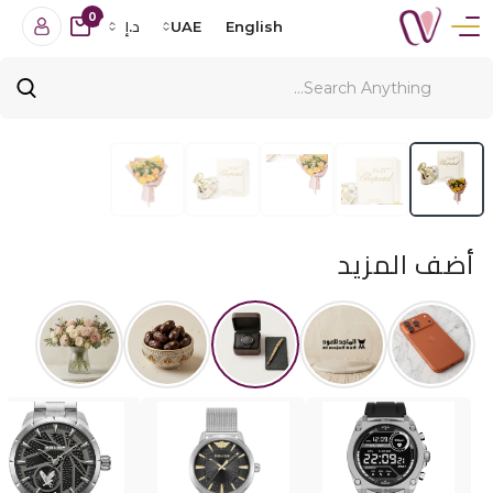
0
English
UAE
د.إ
أضف المزيد