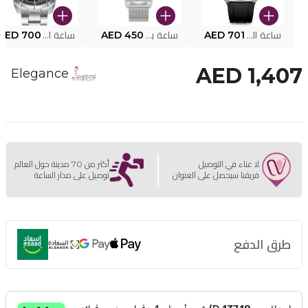
ساعة البوليس الذكية MY.AVATAR PEIUN0000101
AED 701
ساعة بوليس للرجال PEWJG0005002
AED 450
ساعة البوليس PEWJG2227302
AED 700
AED 1,407
Elegance
لا عناء في التوصيل
أكثر من 70 مدينة حول العالم
فريقنا سيحصل على العنوان
توصيل على مدار الساعة
طرق الدفع