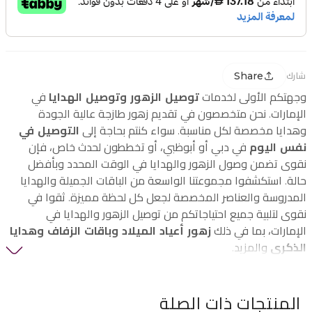
Share
شارك
وجهتكم الأولى لخدمات
توصيل الزهور وتوصيل الهدايا
في
الإمارات. نحن متخصصون في تقديم زهور طازجة عالية الجودة
وهدايا مخصصة لكل مناسبة. سواء كنتم بحاجة إلى
التوصيل في
نفس اليوم
في دبي أو أبوظبي، أو تخططون لحدث خاص، فإن
نقوى تضمن وصول الزهور والهدايا في الوقت المحدد وبأفضل
حالة. استكشفوا مجموعتنا الواسعة من الباقات الجميلة والهدايا
المدروسة والعناصر المخصصة لجعل كل لحظة مميزة. ثقوا في
نقوى لتلبية جميع احتياجاتكم من توصيل الزهور والهدايا في
الإمارات، بما في ذلك
زهور أعياد الميلاد وباقات الزفاف وهدايا
الذكرى
والمزيد.
المنتجات ذات الصلة