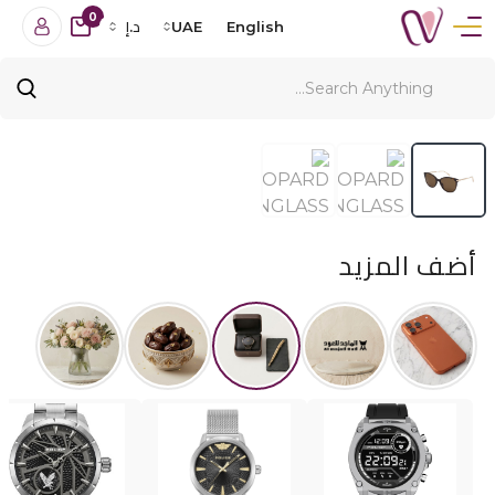
0
English
UAE
د.إ
أضف المزيد