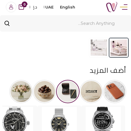
0
English
UAE
د.إ
أضف المزيد