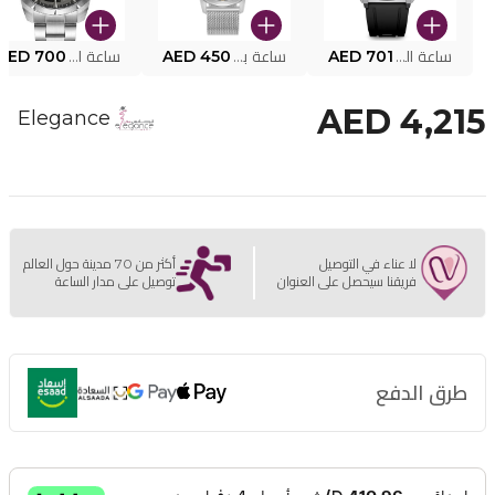
ساعة البوليس الذكية MY.AVATAR PEIUN0000101
AED 701
ساعة بوليس للرجال PEWJG0005002
AED 450
ساعة البوليس PEWJG2227302
AED 700
AED 4,215
Elegance
لا عناء في التوصيل
أكثر من 70 مدينة حول العالم
فريقنا سيحصل على العنوان
توصيل على مدار الساعة
طرق الدفع