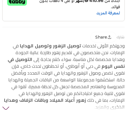
Share
شارك
وجهتكم الأولى لخدمات
توصيل الزهور وتوصيل الهدايا
في
الإمارات. نحن متخصصون في تقديم زهور طازجة عالية الجودة
وهدايا مخصصة لكل مناسبة. سواء كنتم بحاجة إلى
التوصيل في
نفس اليوم
في دبي أو أبوظبي، أو تخططون لحدث خاص، فإن
نقوى تضمن وصول الزهور والهدايا في الوقت المحدد وبأفضل
حالة. استكشفوا مجموعتنا الواسعة من الباقات الجميلة والهدايا
المدروسة والعناصر المخصصة لجعل كل لحظة مميزة. ثقوا في
نقوى لتلبية جميع احتياجاتكم من توصيل الزهور والهدايا في
الإمارات، بما في ذلك
زهور أعياد الميلاد وباقات الزفاف وهدايا
الذكرى
والمزيد.