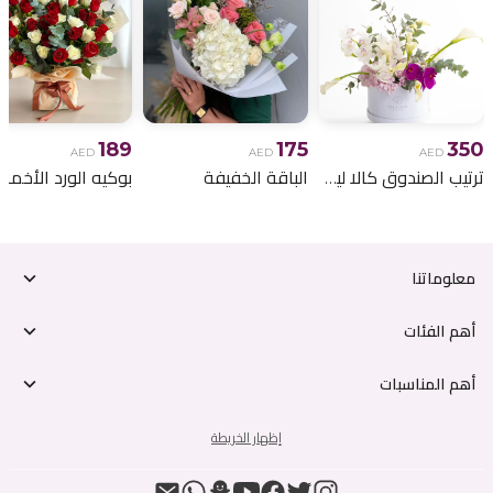
189
175
350
AED
AED
AED
ترتيب الصندوق كالا ليلي
الباقة الخفيفة
معلوماتنا
أهم الفئات
أهم المناسبات
إظهار الخريطة