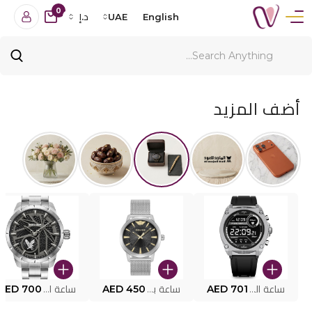
0
English
UAE
د.إ
أضف المزيد
ساعة البوليس الذكية MY.AVATAR PEIUN0000101
AED 701
ساعة بوليس للرجال PEWJG0005002
AED 450
ساعة البوليس PEWJG2227302
AED 700