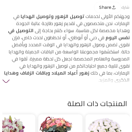
Share
شارك
وجهتكم الأولى لخدمات
توصيل الزهور وتوصيل الهدايا
في
الإمارات. نحن متخصصون في تقديم زهور طازجة عالية الجودة
وهدايا مخصصة لكل مناسبة. سواء كنتم بحاجة إلى
التوصيل في
نفس اليوم
في دبي أو أبوظبي، أو تخططون لحدث خاص، فإن
نقوى تضمن وصول الزهور والهدايا في الوقت المحدد وبأفضل
حالة. استكشفوا مجموعتنا الواسعة من الباقات الجميلة والهدايا
المدروسة والعناصر المخصصة لجعل كل لحظة مميزة. ثقوا في
نقوى لتلبية جميع احتياجاتكم من توصيل الزهور والهدايا في
الإمارات، بما في ذلك
زهور أعياد الميلاد وباقات الزفاف وهدايا
الذكرى
والمزيد.
المنتجات ذات الصلة