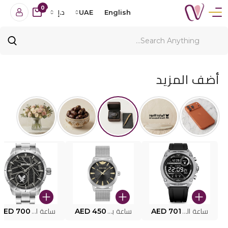
0
English
UAE
د.إ
أضف المزيد
ساعة البوليس الذكية MY.AVATAR PEIUN0000101
AED 701
ساعة بوليس للرجال PEWJG0005002
AED 450
ساعة البوليس PEWJG2227302
AED 700