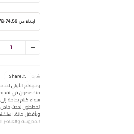
1
Share
شارك
وجهتكم الأولى لخدم
متخصصون في تقديم ز
سواء كنتم بحاجة إلى
تخططون لحدث خاص، ف
وبأفضل حالة. استكشف
المدروسة والعناصر ا
احتياجاتكم من توصيل 