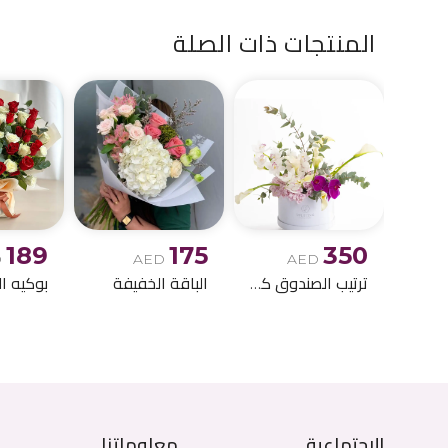
المنتجات ذات الصلة
189
175
350
D
AED
AED
ترتيب الصندوق كالا ليلي
الباقة الخفيفة
الاجتماعية
معلوماتنا