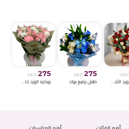
الميلاد وباقات الز
275
275
AED
AED
AE
بوكيه الورد الأخمر والابيض
طفل رضيع بوك
بوكيه الورد خاص اصطناعي
أهم الفئات
أهم المناسبات