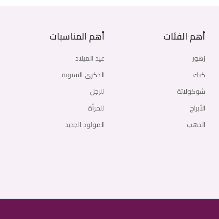
أهم الفئات
أهم المناسبات
زهور
عيد الميلاد
كيك
الذكرى السنوية
شوكولاتة
للرجل
الأبراج
للمرأة
الذهب
المولود الجديد