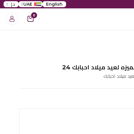
English
UAE
د.إ
0
زه لعيد ميلاد احبابك 24
يد ميلاد احبابك