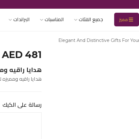
جميع الفئات
المناسبات
البراندات
مميز
Elegant And Distinctive Gifts For Yo
AED 481
هدايا راقيه وممي
هدايا راقيه ومميزه لع
رسالة على الكيك