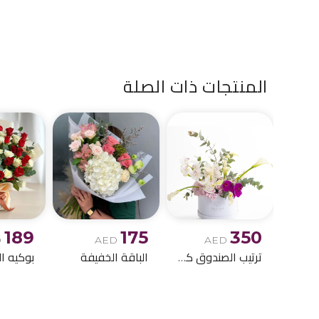
المنتجات ذات الصلة
189
175
350
D
AED
AED
ترتيب الصندوق كالا ليلي
الباقة الخفيفة