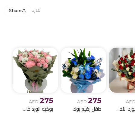
Share
شارك
275
275
AED
AED
AE
بوكيه الورد الأخمر والابيض
طفل رضيع بوك
بوكيه الورد خاص اصطناعي