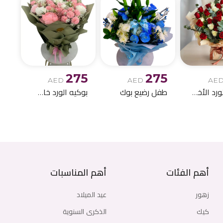
275
275
AED
AED
AE
بوكيه الورد الأخمر والابيض
طفل رضيع بوك
بوكيه الورد خاص اصطناعي
أهم الفئات
أهم المناسبات
زهور
عيد الميلاد
كيك
الذكرى السنوية