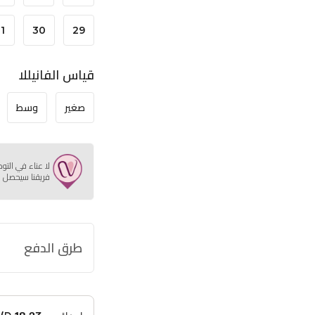
1
30
29
قياس الفانيللا
صغير
وسط
لا عناء في التو
فريقنا سيحصل ع
طرق الدفع