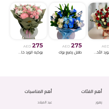
275
275
AED
AED
AE
بوكيه الورد الأخمر والابيض
طفل رضيع بوك
بوكيه الورد خاص اصطناعي
أهم الفئات
أهم المناسبات
زهور
عيد الميلاد