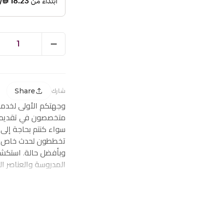
1
Share
شارك
وجهتكم الأولى لخدم
متخصصون في تقديم ز
سواء كنتم بحاجة إلى
تخططون لحدث خاص، ف
وبأفضل حالة. استكشف
المدروسة والعناصر ا
احتياجاتكم من توصيل 
الميلاد وباقات الز