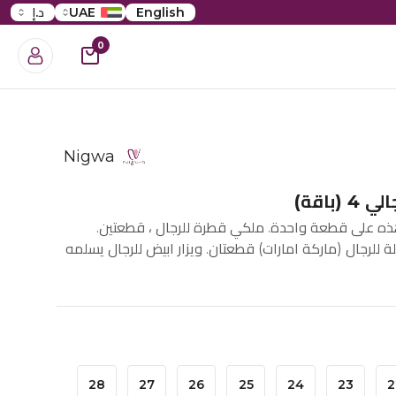
English
UAE
د.إ
0
Nigwa
(باقة)
هذه على قطعة واحدة. ملكي قطرة للرجال ، قطعتين.
 فانيلة للرجال (ماركة امارات) قطعتان. ويزار ابيض للرجال يسلمه
28
27
26
25
24
23
2