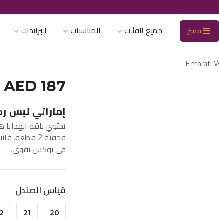
جميع الفئات
المناسبات
البراندات
مميز
Emarati W
AED 187
إماراتي لبس رجالي 4 
تحتوي باقة الهدايا 
قحفية 2 قطعة.
في بوكس نقوى.
قياس الصندل
2
21
20