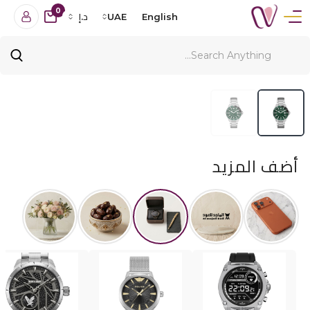
0
English
UAE
د.إ
أضف المزيد