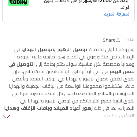
Share
شارك
وجهتكم الأولى لخدمات
توصيل الزهور وتوصيل الهدايا
في
الإمارات. نحن متخصصون في تقديم زهور طازجة عالية الجودة
وهدايا مخصصة لكل مناسبة. سواء كنتم بحاجة إلى
التوصيل في
نفس اليوم
في دبي أو أبوظبي، أو تخططون لحدث خاص، فإن
نقوى تضمن وصول الزهور والهدايا في الوقت المحدد وبأفضل
حالة. استكشفوا مجموعتنا الواسعة من الباقات الجميلة والهدايا
المدروسة والعناصر المخصصة لجعل كل لحظة مميزة. ثقوا في
نقوى لتلبية جميع احتياجاتكم من توصيل الزهور والهدايا في
الإمارات، بما في ذلك
زهور أعياد الميلاد وباقات الزفاف وهدايا
الذكرى
والمزيد.