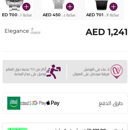
ساعة البوليس الذكية MY.AVATAR PEIUN0000101
AED 701
ساعة بوليس للرجال PEWJG0005002
AED 450
ساعة البوليس PEWJG2227302
AED 700
AED 1,241
Elegance
لا عناء في التوصيل
أكثر من 70 مدينة حول العالم
فريقنا سيحصل على العنوان
توصيل على مدار الساعة
طرق الدفع