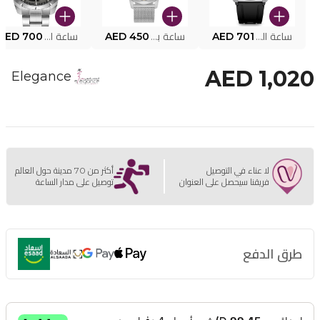
ساعة البوليس الذكية MY.AVATAR PEIUN0000101
AED 701
ساعة بوليس للرجال PEWJG0005002
AED 450
ساعة البوليس PEWJG2227302
AED 700
AED 1,020
Elegance
لا عناء في التوصيل
أكثر من 70 مدينة حول العالم
فريقنا سيحصل على العنوان
توصيل على مدار الساعة
طرق الدفع