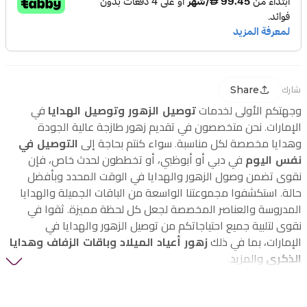
Share
شارك
وجهتكم الأولى لخدمات
توصيل الزهور وتوصيل الهدايا
في
الإمارات. نحن متخصصون في تقديم زهور طازجة عالية الجودة
وهدايا مخصصة لكل مناسبة. سواء كنتم بحاجة إلى
التوصيل في
نفس اليوم
في دبي أو أبوظبي، أو تخططون لحدث خاص، فإن
نقوى تضمن وصول الزهور والهدايا في الوقت المحدد وبأفضل
حالة. استكشفوا مجموعتنا الواسعة من الباقات الجميلة والهدايا
المدروسة والعناصر المخصصة لجعل كل لحظة مميزة. ثقوا في
نقوى لتلبية جميع احتياجاتكم من توصيل الزهور والهدايا في
الإمارات، بما في ذلك
زهور أعياد الميلاد وباقات الزفاف وهدايا
الذكرى
والمزيد.