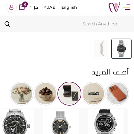
0
English
UAE
د.إ
أضف المزيد