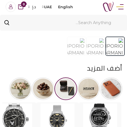
0
English
UAE
د.إ
أضف المزيد