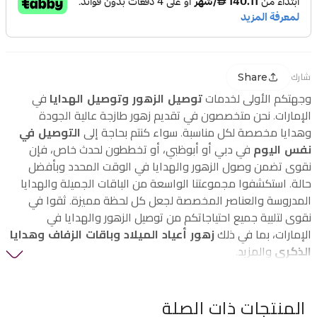
Share
شارك
وجهتكم الأولى لخدمات
توصيل الزهور وتوصيل الهدايا
في
الإمارات. نحن متخصصون في تقديم زهور طازجة عالية الجودة
وهدايا مخصصة لكل مناسبة. سواء كنتم بحاجة إلى
التوصيل في
نفس اليوم
في دبي أو أبوظبي، أو تخططون لحدث خاص، فإن
نقوى تضمن وصول الزهور والهدايا في الوقت المحدد وبأفضل
حالة. استكشفوا مجموعتنا الواسعة من الباقات الجميلة والهدايا
المدروسة والعناصر المخصصة لجعل كل لحظة مميزة. ثقوا في
نقوى لتلبية جميع احتياجاتكم من توصيل الزهور والهدايا في
الإمارات، بما في ذلك
زهور أعياد الميلاد وباقات الزفاف وهدايا
الذكرى
والمزيد.
المنتجات ذات الصلة