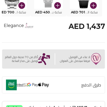
ساعة البوليس الذكية MY.AVATAR PEIUN0000101
AED 701
ساعة بوليس للرجال PEWJG0005002
AED 450
ساعة البوليس PEWJG2227302
AED 700
AED 1,437
Elegance
لا عناء في التوصيل
أكثر من 70 مدينة حول العالم
فريقنا سيحصل على العنوان
توصيل على مدار الساعة
طرق الدفع