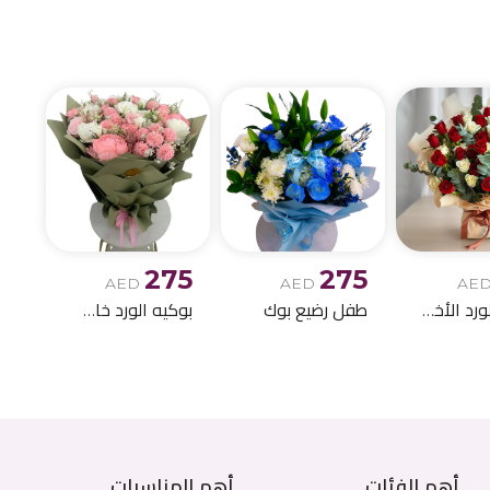
الميلاد وباقات الز
275
275
AED
AED
AE
بوكيه الورد الأخمر والابيض
طفل رضيع بوك
بوكيه الورد خاص اصطناعي
أهم الفئات
أهم المناسبات