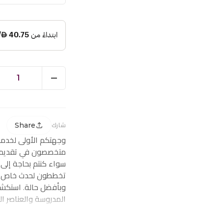
1
Share
شارك
وجهتكم الأولى لخدم
متخصصون في تقديم ز
سواء كنتم بحاجة إلى
تخططون لحدث خاص، ف
وبأفضل حالة. استكشف
المدروسة والعناصر ا
احتياجاتكم من توصيل 