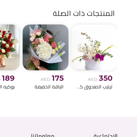
المنتجات ذات الصلة
189
175
350
D
AED
AED
ترتيب الصندوق كالا ليلي
الباقة الخفيفة
الاجتماعية
معلوماتنا