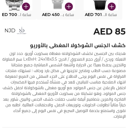
ساعة البوليس الذكية MY.AVATAR PEIUN0000101
AED 701
ساعة بوليس للرجال PEWJG0005002
AED 450
ساعة البوليس PEWJG2227302
AED 700
AED 85
NJD
كشف الجنس الشوكولا المغطى بالأوريو
هديتك بين الجنسين تكشف الشوكولاته مغطاة بسكويت أوريو. حدد لون
التعبئة: وردي / أزرق حجم الصندوق / الدرج: LxBxH: 24x18x3.5 سم المناولة
والتخزين يحفظ بعيدًا عن الحرارة وأشعة الشمس المباشرة جميع منتجاتنا
مصنوعة حسب الطلب ونقترح تخزينها في مكان بارد وجاف ؛ تستهلك منتجات
الفراولة في نفس اليوم يرجى الاطلاع على الجزء السفلي من المربع لمعرفة
انتهاء الصلاحية مناسب للنباتيين مُعد في منشأة تُستخدم فيها المكسرات
احتفل بالإعلان عن جنس المولود مع أوريو مغطى بالشوكولاتة لحفل كشف
جنس المولود، وهو تشكيلة من بسكويت الأوريو المغطى بالشوكولاتة
الفاخرة والمزين بتصاميم أنيقة تناسب حفلات كشف الجنس والبيبي شاور. يعد
خياراً مثالياً لطاولات الحلويات، وتوزيعات الحفل، والاحتفالات العائلية. اطلبه من
نقوى واستمتع بخدمة التوصيل السريع في نفس اليوم إلى جميع أنحاء
الإمارات.