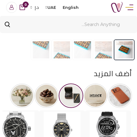
0
English
UAE
د.إ
أضف المزيد