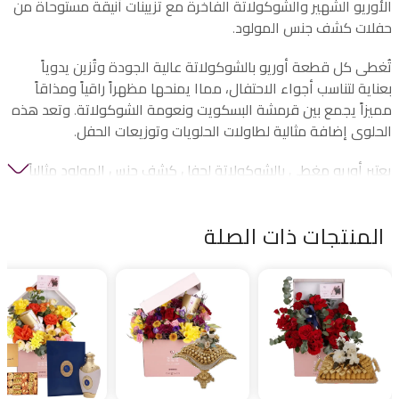
الأوريو الشهير والشوكولاتة الفاخرة مع تزيينات أنيقة مستوحاة من
حفلات كشف جنس المولود.
تُغطى كل قطعة أوريو بالشوكولاتة عالية الجودة وتُزين يدوياً
بعناية لتناسب أجواء الاحتفال، مماا يمنحها مظهراً راقياً ومذاقاً
مميزاً يجمع بين قرمشة البسكويت ونعومة الشوكولاتة. وتعد هذه
الحلوى إضافة مثالية لطاولات الحلويات وتوزيعات الحفل.
يعتبر أوريو مغطى بالشوكولاتة لحفل كشف جنس المولود مثالياً
لحفلات كشف الجنس، والبيبي شاور، والإعلان عن الحمل، واستقبال
المواليد، والاحتفالات العائلية، وتوزيعات المناسبات الخاصة. كما
المنتجات ذات الصلة
يمكن تقديمه كهدايا صغيرة للضيوف لإضفاء لمسة مميزة على
المناسبة.
تفاصيل المنتج
• نوع المنتج: بسكويت أوريو مغطى بالشوكولاتة
• القاعدة: بسكويت أوريو