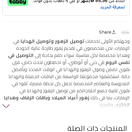
Share
شارك
وجهتكم الأولى لخدمات
توصيل الزهور وتوصيل الهدايا
في
الإمارات. نحن متخصصون في تقديم زهور طازجة عالية الجودة
وهدايا مخصصة لكل مناسبة. سواء كنتم بحاجة إلى
التوصيل في
نفس اليوم
في دبي أو أبوظبي، أو تخططون لحدث خاص، فإن
نقوى تضمن وصول الزهور والهدايا في الوقت المحدد وبأفضل
حالة. استكشفوا مجموعتنا الواسعة من الباقات الجميلة والهدايا
المدروسة والعناصر المخصصة لجعل كل لحظة مميزة. ثقوا في
نقوى لتلبية جميع احتياجاتكم من توصيل الزهور والهدايا في
الإمارات، بما في ذلك
زهور أعياد الميلاد وباقات الزفاف وهدايا
الذكرى
والمزيد.
المنتجات ذات الصلة