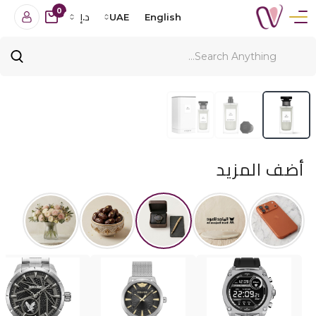
0
English
UAE
د.إ
أضف المزيد