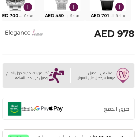
ساعة البوليس الذكية MY.AVATAR PEIUN0000101
AED 701
ساعة بوليس للرجال PEWJG0005002
AED 450
ساعة البوليس PEWJG2227302
AED 700
AED 978
Elegance
لا عناء في التوصيل
أكثر من 70 مدينة حول العالم
فريقنا سيحصل على العنوان
توصيل على مدار الساعة
طرق الدفع