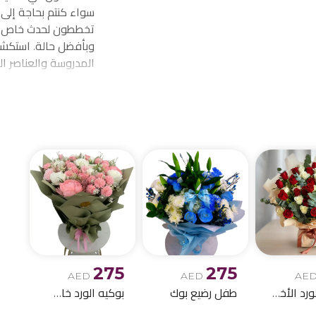
سواء كنتم بحاجة إلى
تخططون لحدث خاص، ف
وبأفضل حالة. استكشف
المدروسة والعناصر ا
احتياجاتكم من توصيل 
الميلاد وباقات الز
275
275
AED
AED
AE
بوكيه الورد الأخمر والابيض
طفل رضيع بوك
بوكيه الورد خاص اصطناعي