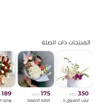
المنتجات ذات الصلة
189
175
350
D
AED
AED
ترتيب الصندوق كالا ليلي
الباقة الخفيفة