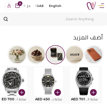
0
English
UAE
د.إ
أضف المزيد
ساعة البوليس الذكية MY.AVATAR PEIUN0000101
AED 701
ساعة بوليس للرجال PEWJG0005002
AED 450
ساعة البوليس PEWJG2227302
AED 700