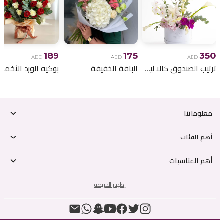
189
175
350
AED
AED
AED
ترتيب الصندوق كالا ليلي
الباقة الخفيفة
معلوماتنا
أهم الفئات
أهم المناسبات
إظهار الخريطة