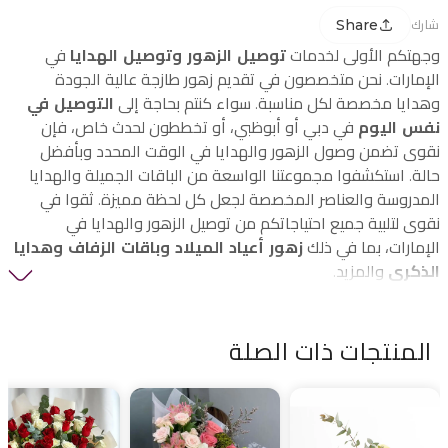
Share
شارك
وجهتكم الأولى لخدمات
توصيل الزهور وتوصيل الهدايا
في
الإمارات. نحن متخصصون في تقديم زهور طازجة عالية الجودة
وهدايا مخصصة لكل مناسبة. سواء كنتم بحاجة إلى
التوصيل في
نفس اليوم
في دبي أو أبوظبي، أو تخططون لحدث خاص، فإن
نقوى تضمن وصول الزهور والهدايا في الوقت المحدد وبأفضل
حالة. استكشفوا مجموعتنا الواسعة من الباقات الجميلة والهدايا
المدروسة والعناصر المخصصة لجعل كل لحظة مميزة. ثقوا في
نقوى لتلبية جميع احتياجاتكم من توصيل الزهور والهدايا في
الإمارات، بما في ذلك
زهور أعياد الميلاد وباقات الزفاف وهدايا
الذكرى
والمزيد.
المنتجات ذات الصلة