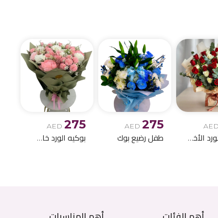
الميلاد وباقات الز
275
275
AED
AED
AE
بوكيه الورد الأخمر والابيض
طفل رضيع بوك
بوكيه الورد خاص اصطناعي
أهم الفئات
أهم المناسبات