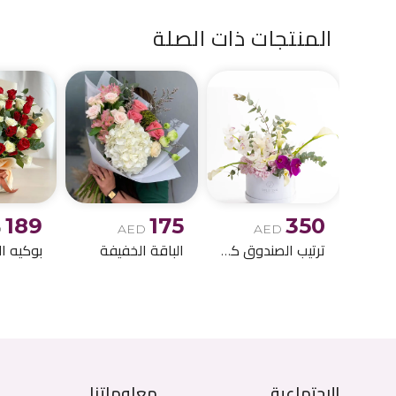
المنتجات ذات الصلة
189
175
350
D
AED
AED
ترتيب الصندوق كالا ليلي
الباقة الخفيفة
الاجتماعية
معلوماتنا