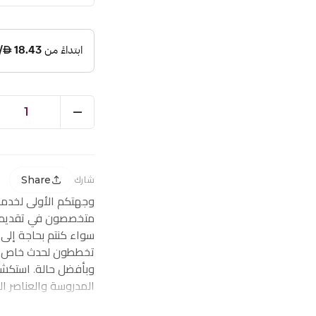
1
Share
شارك
وجهتكم الأولى لخدم
متخصصون في تقديم ز
سواء كنتم بحاجة إلى
تخططون لحدث خاص، ف
وبأفضل حالة. استكشف
المدروسة والعناصر ا
احتياجاتكم من توصيل 