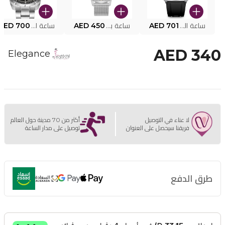
ساعة البوليس الذكية MY.AVATAR PEIUN0000101
AED 701
ساعة بوليس للرجال PEWJG0005002
AED 450
ساعة البوليس PEWJG2227302
AED 700
AED 340
Elegance
لا عناء في التوصيل
أكثر من 70 مدينة حول العالم
فريقنا سيحصل على العنوان
توصيل على مدار الساعة
طرق الدفع