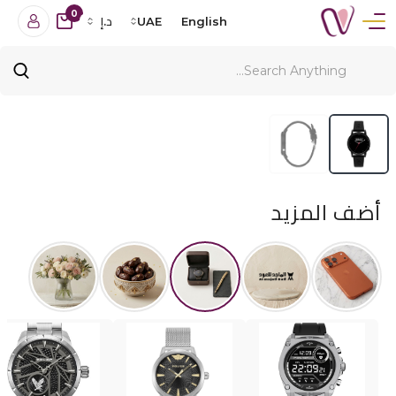
0
English
UAE
د.إ
أضف المزيد