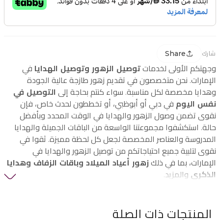
Share
شارك
وجهتكم الأولى لخدمات
توصيل الزهور وتوصيل الهدايا
في
الإمارات. نحن متخصصون في تقديم زهور طازجة عالية الجودة
وهدايا مخصصة لكل مناسبة. سواء كنتم بحاجة إلى
التوصيل في
نفس اليوم
في دبي أو أبوظبي، أو تخططون لحدث خاص، فإن
نقوى تضمن وصول الزهور والهدايا في الوقت المحدد وبأفضل
حالة. استكشفوا مجموعتنا الواسعة من الباقات الجميلة والهدايا
المدروسة والعناصر المخصصة لجعل كل لحظة مميزة. ثقوا في
نقوى لتلبية جميع احتياجاتكم من توصيل الزهور والهدايا في
الإمارات، بما في ذلك
زهور أعياد الميلاد وباقات الزفاف وهدايا
الذكرى
والمزيد.
المنتجات ذات الصلة