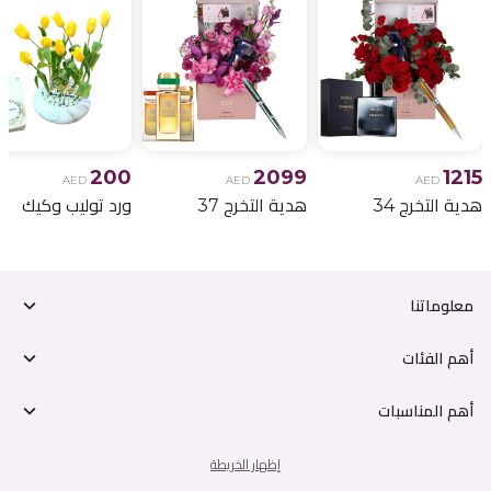
200
2099
1215
AED
AED
AED
هدية التخرج 34
هدية التخرج 37
ورد توليب وكيك
معلوماتنا
أهم الفئات
أهم المناسبات
إظهار الخريطة