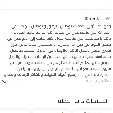
Share
شارك
وجهتكم الأولى لخدمات
توصيل الزهور وتوصيل الهدايا
في
الإمارات. نحن متخصصون في تقديم زهور طازجة عالية الجودة
وهدايا مخصصة لكل مناسبة. سواء كنتم بحاجة إلى
التوصيل في
نفس اليوم
في دبي أو أبوظبي، أو تخططون لحدث خاص، فإن
نقوى تضمن وصول الزهور والهدايا في الوقت المحدد وبأفضل
حالة. استكشفوا مجموعتنا الواسعة من الباقات الجميلة والهدايا
المدروسة والعناصر المخصصة لجعل كل لحظة مميزة. ثقوا في
نقوى لتلبية جميع احتياجاتكم من توصيل الزهور والهدايا في
الإمارات، بما في ذلك
زهور أعياد الميلاد وباقات الزفاف وهدايا
الذكرى
والمزيد.
المنتجات ذات الصلة