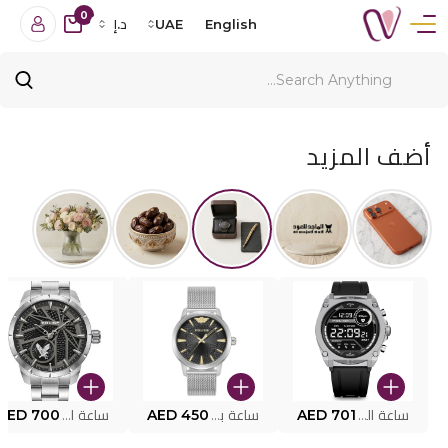
0
English
UAE
د.إ
أضف المزيد
ساعة البوليس الذكية MY.AVATAR PEIUN0000101
AED 701
ساعة بوليس للرجال PEWJG0005002
AED 450
ساعة البوليس PEWJG2227302
AED 700